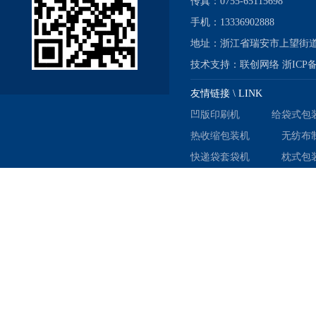
传真：0755-65115698
手机：13336902888
地址：浙江省瑞安市上望街道
技术支持：
联创网络
浙ICP备
友情链接 \ LINK
凹版印刷机
给袋式包
热收缩包装机
无纺布
快递袋套袋机
枕式包