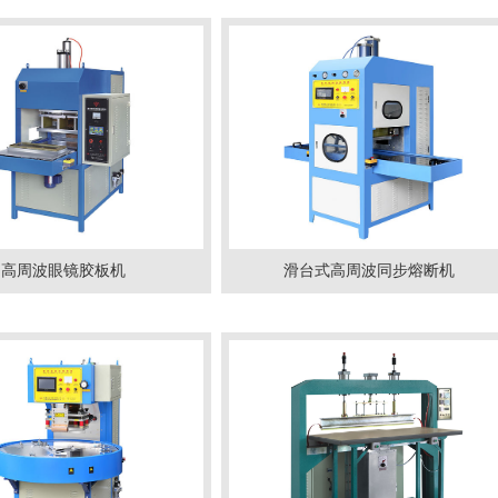
熔接机
亚克力快速加热机
高周波眼镜胶板机
滑台式高周波同步熔断机
...