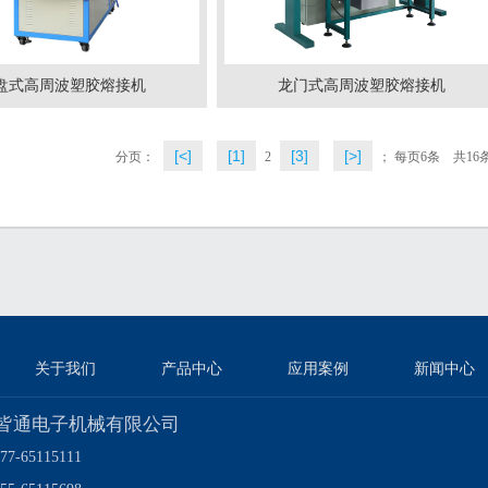
盘式高周波塑胶熔接机
龙门式高周波塑胶熔接机
[<]
[1]
[3]
[>]
分页：
2
； 每页6条 共16
关于我们
产品中心
应用案例
新闻中心
皆通电子机械有限公司
7-65115111